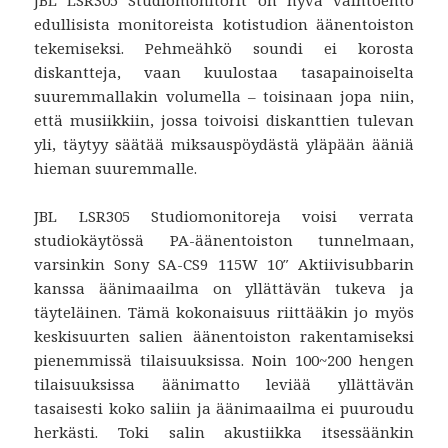
edullisista monitoreista kotistudion äänentoiston
tekemiseksi. Pehmeähkö soundi ei korosta
diskantteja, vaan kuulostaa tasapainoiselta
suuremmallakin volumella – toisinaan jopa niin,
että musiikkiin, jossa toivoisi diskanttien tulevan
yli, täytyy säätää miksauspöydästä yläpään ääniä
hieman suuremmalle.
JBL LSR305 Studiomonitoreja voisi verrata
studiokäytössä PA-äänentoiston tunnelmaan,
varsinkin Sony SA-CS9 115W 10″ Aktiivisubbarin
kanssa äänimaailma on yllättävän tukeva ja
täyteläinen. Tämä kokonaisuus riittääkin jo myös
keskisuurten salien äänentoiston rakentamiseksi
pienemmissä tilaisuuksissa. Noin 100~200 hengen
tilaisuuksissa äänimatto leviää yllättävän
tasaisesti koko saliin ja äänimaailma ei puuroudu
herkästi. Toki salin akustiikka itsessäänkin