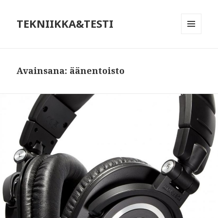
TEKNIIKKA&TESTI
VALIKKO
JA
VIMPAIMET
Avainsana:
äänentoisto