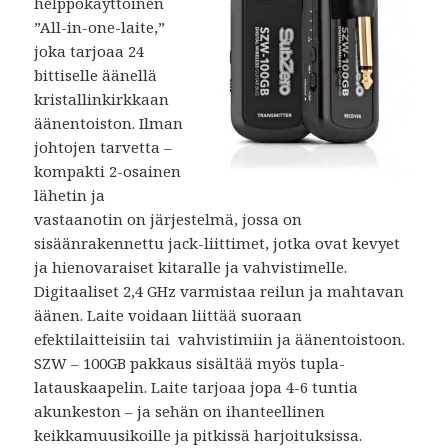
helppokäyttöinen
”All-in-one-laite,”
joka tarjoaa 24
bittiselle äänellä
kristallinkirkkaan
äänentoiston. Ilman
johtojen tarvetta –
kompakti 2-osainen
lähetin ja
vastaanotin on järjestelmä, jossa on
sisäänrakennettu jack-liittimet, jotka ovat kevyet
ja hienovaraiset kitaralle ja vahvistimelle.
Digitaaliset 2,4 GHz varmistaa reilun ja mahtavan
äänen. Laite voidaan liittää suoraan
efektilaitteisiin tai vahvistimiin ja äänentoistoon.
SZW – 100GB pakkaus sisältää myös tupla-
latauskaapelin. Laite tarjoaa jopa 4-6 tuntia
akunkeston – ja sehän on ihanteellinen
keikkamuusikoille ja pitkissä harjoituksissa.