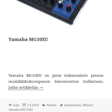
Yamaha MG10XU
Yamaha MG10XU on pieni miksauslaite pienen
musiikkikokoonpanon äänentoiston hallintaan.
Jatka artikkeliin
Yamaha MG10XU
Muoto
Ääni
Julkaistu
7.4.2018
Kategoriat
Yleinen
Avainsanat
äänentoisto
,
Mikseri
,
Yamaha MG10XU