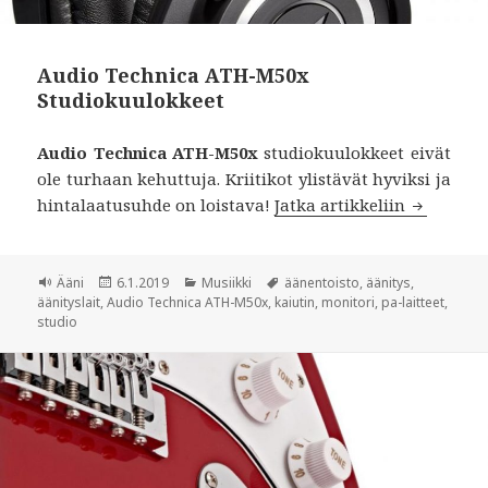
Audio Technica ATH-M50x
Studiokuulokkeet
Audio Technica ATH-M50x
studiokuulokkeet eivät
ole turhaan kehuttuja. Kriitikot ylistävät hyviksi ja
hintalaatusuhde on loistava!
Jatka artikkeliin
Audio Te
Muoto
Ääni
Julkaistu
6.1.2019
Kategoriat
Musiikki
Avainsanat
äänentoisto
,
äänitys
,
äänityslait
,
Audio Technica ATH-M50x
,
kaiutin
,
monitori
,
pa-laitteet
,
studio