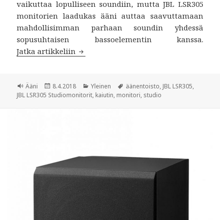
vaikuttaa lopulliseen soundiin, mutta JBL LSR305
monitorien laadukas ääni auttaa saavuttamaan
mahdollisimman parhaan soundin yhdessä
sopusuhtaisen bassoelementin kanssa.
Jatka artikkeliin
JBL LSR305 Studiomonitorit
Muoto
Ääni
Julkaistu
8.4.2018
Kategoriat
Yleinen
Avainsanat
äänentoisto
,
JBL LSR305
,
JBL LSR305 Studiomonitorit
,
kaiutin
,
monitori
,
studio