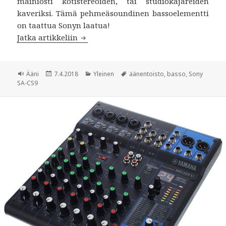
mainiosti kotistereoiden, tai studiokajareiden
kaveriksi. Tämä pehmeäsoundinen bassoelementti
on taattua Sonyn laatua!
Jatka artikkeliin
Sony SA-CS9 115W 10″ Active Subwoofe
Muoto
Ääni
Julkaistu
7.4.2018
Kategoriat
Yleinen
Avainsanat
äänentoisto
,
basso
,
Sony
SA-CS9