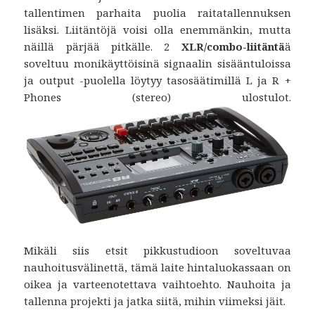
tallentimen parhaita puolia raitatallennuksen
lisäksi. Liitäntöjä voisi olla enemmänkin, mutta
näillä pärjää pitkälle. 2
XLR/combo-liitäntä
ä
soveltuu monikäyttöisinä signaalin sisääntuloissa
ja output -puolella löytyy tasosäätimillä L ja R +
Phones (stereo) ulostulot.
Mikäli siis etsit pikkustudioon soveltuvaa
nauhoitusvälinettä, tämä laite hintaluokassaan on
oikea ja varteenotettava vaihtoehto. Nauhoita ja
tallenna projekti ja jatka siitä, mihin viimeksi jäit.