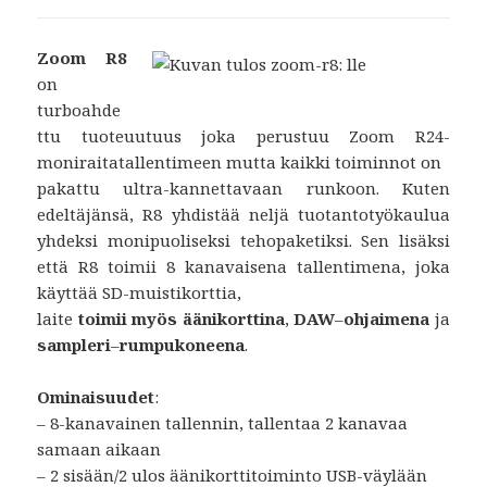
Zoom R8
on
turboahde
ttu tuoteuutuus joka perustuu Zoom R24-
moniraitatallentimeen mutta kaikki toiminnot on
pakattu ultra-kannettavaan runkoon. Kuten
edeltäjänsä, R8 yhdistää neljä tuotantotyökaulua
yhdeksi monipuoliseksi tehopaketiksi. Sen lisäksi
että R8 toimii 8 kanavaisena tallentimena, joka
käyttää SD-muistikorttia,
laite
toimii myös äänikorttina
,
DAW
–
ohjaimena
ja
sampleri
–
rumpukoneena
.
Ominaisuudet
:
– 8-kanavainen tallennin, tallentaa 2 kanavaa
samaan aikaan
– 2 sisään/2 ulos äänikorttitoiminto USB-väylään