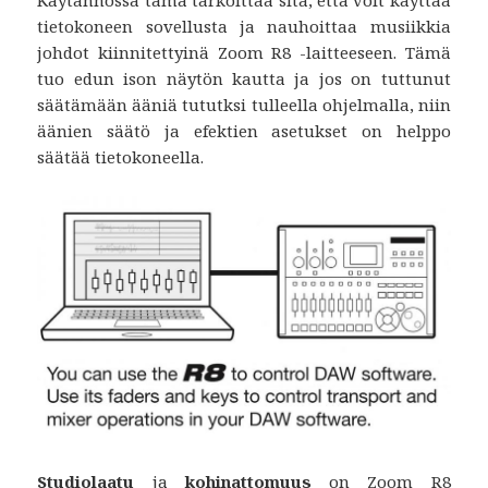
Käytännössä tämä tarkoittaa sitä, että voit käyttää
tietokoneen sovellusta ja nauhoittaa musiikkia
johdot kiinnitettyinä Zoom R8 -laitteeseen. Tämä
tuo edun ison näytön kautta ja jos on tuttunut
säätämään ääniä tututksi tulleella ohjelmalla, niin
äänien säätö ja efektien asetukset on helppo
säätää tietokoneella.
Studiolaatu
ja
kohinattomuus
on Zoom R8