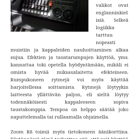
valikot ovat
englanninkiel
isiä. Selkeä
logiikka
tarttuu
nopeasti
muistiin ja kappaleiden nauhoittaminen alkaa
sujua. Efektien ja taustarumpujen käyttöä, yms.
kannattaa toki opetella hyödyntämään, mikäli ei
omista hyvää miksauslaitetta efekteineen.
Rumpukoneen rytmejä voi myös käyttää
harjoitellessa soittamista. Rytmejä löytyykin
laitteesta yllättävän paljon, eli sieltä löytyy
todennäköisesti kappaleeseen sopiva
taustakomppia. Tempoa on helppo säätää joko
naputtelemalla tai rullaamalla ohjaimella.
Zoom R8 toimii myös tietokoneen äänikorttina.