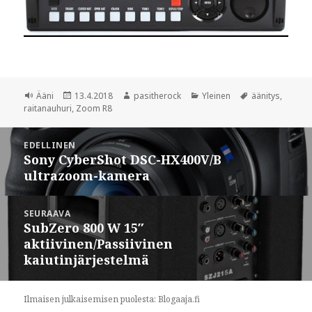
Muoto
Ääni
Julkaistu
13.4.2018
Kirjoittaja
pasitherock
Kategoriat
Yleinen
Avainsanat
äänitys
,
raitanauhuri
,
Zoom R8
Artikkelien
EDELLINEN
selaus
Sony CyberShot DSC-HX400V/B
Edellinen
ultrazoom-kamera
artikkeli:
SEURAAVA
SubZero 800 W 15″
Seuraava
aktiivinen/Passiivinen
artikkeli:
kaiutinjärjestelmä
Ilmaisen julkaisemisen puolesta:
Blogaaja.fi