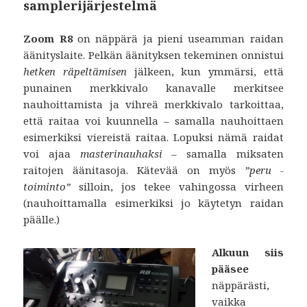
samplerijärjestelmä
Zoom R8
on näppärä ja pieni useamman raidan
äänityslaite. Pelkän äänityksen tekeminen onnistui
hetken
räpeltämisen
jälkeen, kun ymmärsi, että
punainen merkkivalo kanavalle merkitsee
nauhoittamista ja vihreä merkkivalo tarkoittaa,
että raitaa voi kuunnella – samalla nauhoittaen
esimerkiksi viereistä raitaa. Lopuksi nämä raidat
voi ajaa
masterinauhaksi
– samalla miksaten
raitojen äänitasoja. Kätevää on myös
”peru -
toiminto”
silloin, jos tekee vahingossa virheen
(nauhoittamalla esimerkiksi jo käytetyn raidan
päälle.)
Alkuun siis
pääsee
näppärästi,
vaikka